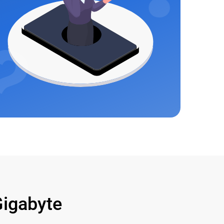
igabyte