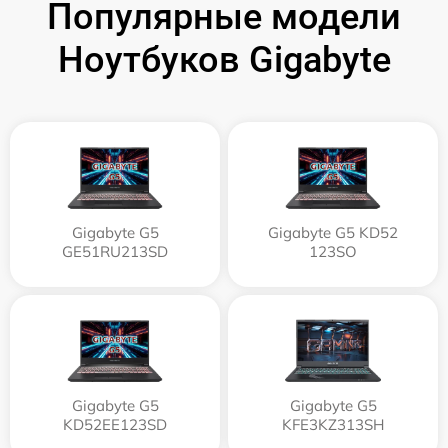
Популярные модели
Ноутбуков Gigabyte
Gigabyte G5
Gigabyte G5 KD52
GE51RU213SD
123SO
Gigabyte G5
Gigabyte G5
KD52EE123SD
KFE3KZ313SH