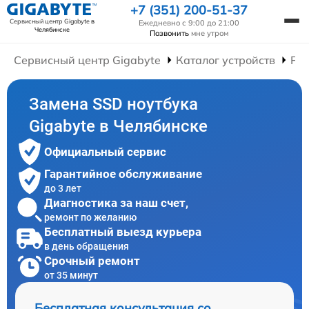
+7 (351) 200-51-37
Сервисный центр Gigabyte
в
Ежедневно с 9:00 до 21:00
Челябинске
Позвонить
мне утром
Сервисный центр Gigabyte
Каталог устройств
Рем
Замена SSD ноутбука
Gigabyte в Челябинске
Официальный сервис
Гарантийное обслуживание
до 3 лет
Диагностика за наш счет,
ремонт по желанию
Бесплатный выезд курьера
в день обращения
Срочный ремонт
от 35 минут
Бесплатная консультация со