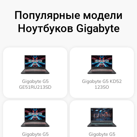
Популярные модели
Ноутбуков Gigabyte
Gigabyte G5
Gigabyte G5 KD52
GE51RU213SD
123SO
Gigabyte G5
Gigabyte G5