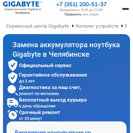
+7 (351) 200-51-37
Сервисный центр Gigabyte
в
Ежедневно с 9:00 до 21:00
Челябинске
Позвонить
мне утром
Сервисный центр Gigabyte
Каталог устройств
Рем
Замена аккумулятора ноутбука
Gigabyte в Челябинске
Официальный сервис
Гарантийное обслуживание
до 3 лет
Диагностика за наш счет,
ремонт по желанию
Бесплатный выезд курьера
в день обращения
Срочный ремонт
от 35 минут
Бесплатная консультация со