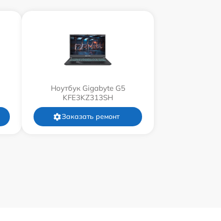
Ноутбук Gigabyte G5
KFE3KZ313SH
Заказать ремонт