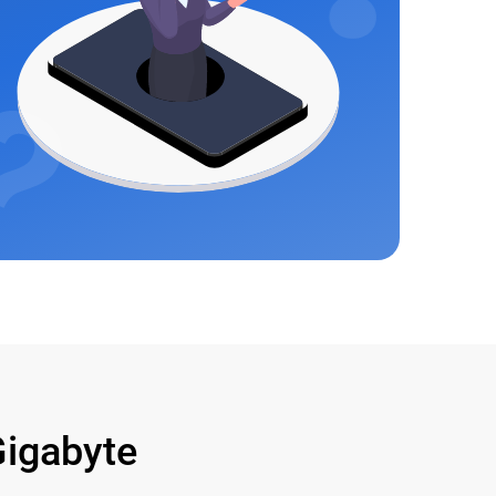
igabyte