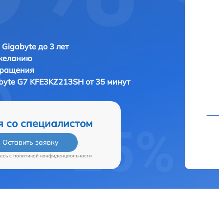
 Gigabyte до 3 лет
 желанию
бращения
byte G7 KFE3KZ213SH от 35 минут
я со специалистом
Оставить заявку
есь c
политикой конфиденциальности