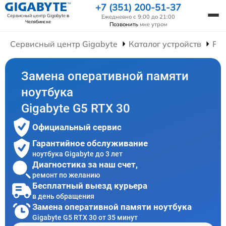
+7 (351) 200-51-37
Сервисный центр Gigabyte
в
Ежедневно с 9:00 до 21:00
Челябинске
Позвонить
мне утром
Сервисный центр Gigabyte
Каталог устройств
Рем
Замена оперативной памяти
ноутбука
Gigabyte G5 RTX 30
Официальный сервис
Гарантийное обслуживание
ноутбука Gigabyte до 3 лет
Диагностика за наш счет,
ремонт по желанию
Бесплатный выезд курьера
в день обращения
Замена оперативной памяти ноутбука
Gigabyte G5 RTX 30 от 35 минут