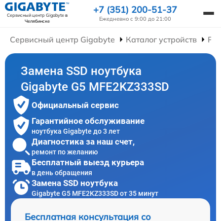
+7 (351) 200-51-37
Сервисный центр Gigabyte
в
Ежедневно с 9:00 до 21:00
Челябинске
Сервисный центр Gigabyte
Каталог устройств
Рем
Замена SSD ноутбука
Gigabyte G5 MFE2KZ333SD
Официальный сервис
Гарантийное обслуживание
ноутбука Gigabyte до 3 лет
Диагностика за наш счет,
ремонт по желанию
Бесплатный выезд курьера
в день обращения
Замена SSD ноутбука
Gigabyte G5 MFE2KZ333SD от 35 минут
Бесплатная консультация со