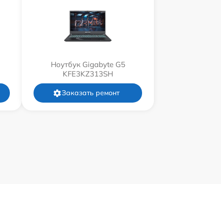
Ноутбук Gigabyte G5
KFE3KZ313SH
Заказать ремонт