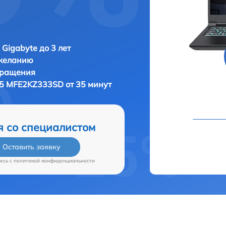
 Gigabyte до 3 лет
 желанию
бращения
G5 MFE2KZ333SD от 35 минут
я со специалистом
Оставить заявку
есь c
политикой конфиденциальности