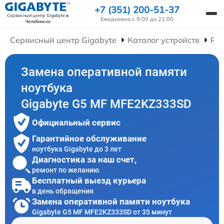
+7 (351) 200-51-37
Сервисный центр Gigabyte
в
Ежедневно с 9:00 до 21:00
Челябинске
Сервисный центр Gigabyte
Каталог устройств
Рем
Замена оперативной памяти
ноутбука
Gigabyte G5 MF MFE2KZ333SD
Официальный сервис
Гарантийное обслуживание
ноутбука Gigabyte до 3 лет
Диагностика за наш счет,
ремонт по желанию
Бесплатный выезд курьера
в день обращения
Замена оперативной памяти ноутбука
Gigabyte G5 MF MFE2KZ333SD от 35 минут