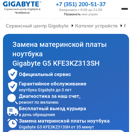
+7 (351) 200-51-37
Сервисный центр Gigabyte
в
Ежедневно с 9:00 до 21:00
Челябинске
Позвонить
мне утром
Сервисный центр Gigabyte
Каталог устройств
Рем
Замена материнской платы
ноутбука
Gigabyte G5 KFE3KZ313SH
Официальный сервис
Гарантийное обслуживание
ноутбука Gigabyte до 3 лет
Диагностика за наш счет,
ремонт по желанию
Бесплатный выезд курьера
в день обращения
Замена материнской платы ноутбука
Gigabyte G5 KFE3KZ313SH от 35 минут