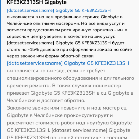
KFE3KZ313SH Gigabyte
[dataset:services:name] Gigabyte G5 KFE3KZ313SH
выполняется в нашем профильном сервисе Gigabyte в
Челябинске опытными мастерами. На все виды услуг и
запчасти предоставляем расширенную гарантию - мы в
сервисном центр уверены в качестве наших услуг.
[dataset:services:name] Gigabyte G5 KFE3KZ313SH будет
стоить на -15% дешевле при оформлении заказа на сайте
через звонок или форму обратной связи.
[dataset:services:name] Gigabyte G5 KFE3KZ313SH
выполняется на выезде, если не требует
специализированного оборудования и длительного
времени ремонта. В таких случаях наш мастер
привезет Gigabyte G5 KFE3KZ313SH в сц Gigabyte в
Челябинске и доставит обратно.
Закажите звонок или позвоните и наш мастер сц
Gigabyte в Челябинске проконсультирует и
рассчитает стоимость работ над ноутбука Gigabyte
G5 KFE3KZ313SH. [dataset:services:name] Gigabyte
G5 KFE3KZ313SH по нашей статистике в среднем