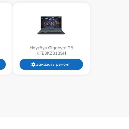
Ноутбук Gigabyte G5
KFE3KZ313SH
Заказать ремонт