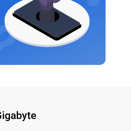
igabyte