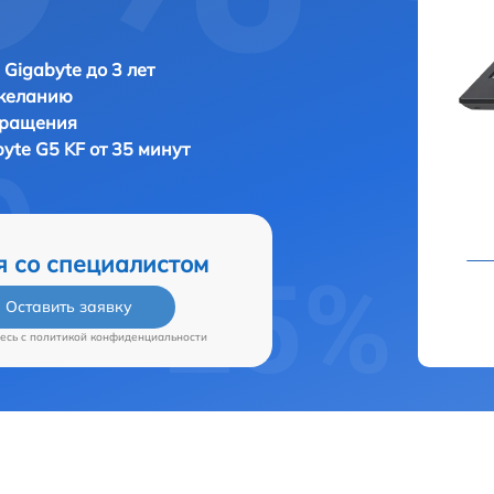
 Gigabyte до 3 лет
 желанию
бращения
yte G5 KF от 35 минут
я со специалистом
Оставить заявку
есь c
политикой конфиденциальности