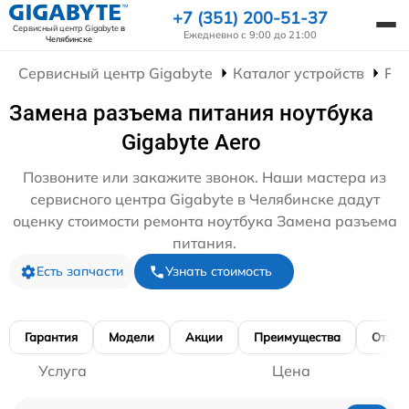
+7 (351) 200-51-37
Сервисный центр Gigabyte
в
Ежедневно с 9:00 до 21:00
Челябинске
Сервисный центр Gigabyte
Каталог устройств
Рем
Замена разъема питания ноутбука
Gigabyte Aero
Позвоните или закажите звонок. Наши мастера из
сервисного центра Gigabyte в Челябинске дадут
оценку стоимости ремонта ноутбука Замена разъема
питания.
Есть запчасти
Узнать стоимость
Гарантия
Модели
Акции
Преимущества
Отзы
Услуга
Цена