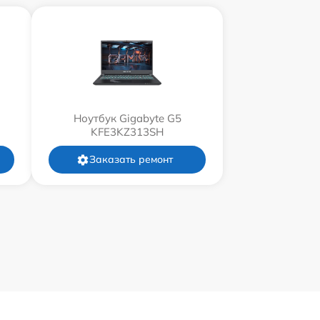
Ноутбук Gigabyte G5
KFE3KZ313SH
Заказать ремонт