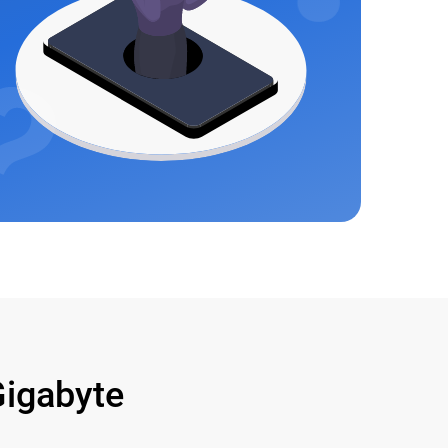
igabyte