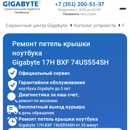
+7 (351) 200-51-37
Сервисный центр Gigabyte
в
Ежедневно с 9:00 до 21:00
Челябинске
Позвонить
мне утром
Сервисный центр Gigabyte
Каталог устройств
Рем
Ремонт петель крышки
ноутбука
Gigabyte 17H BXF 74US554SH
Официальный сервис
Гарантийное обслуживание
ноутбука Gigabyte до 3 лет
Диагностика за наш счет,
ремонт по желанию
Бесплатный выезд курьера
в день обращения
Ремонт петель крышки ноутбука
Gigabyte 17H BXF 74US554SH от 35 минут