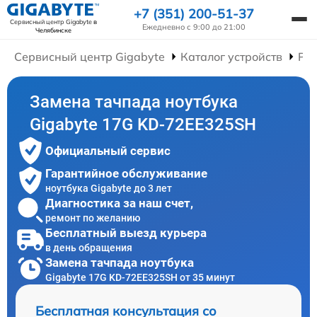
+7 (351) 200-51-37
Сервисный центр Gigabyte
в
Ежедневно с 9:00 до 21:00
Челябинске
Сервисный центр Gigabyte
Каталог устройств
Рем
Замена тачпада ноутбука
Gigabyte 17G KD-72EE325SH
Официальный сервис
Гарантийное обслуживание
ноутбука Gigabyte до 3 лет
Диагностика за наш счет,
ремонт по желанию
Бесплатный выезд курьера
в день обращения
Замена тачпада ноутбука
Gigabyte 17G KD-72EE325SH от 35 минут
Бесплатная консультация со