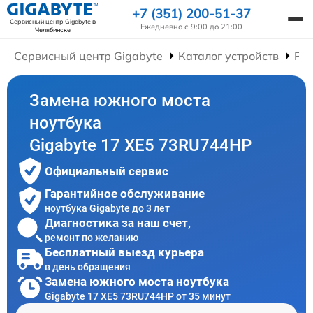
+7 (351) 200-51-37
Сервисный центр Gigabyte
в
Ежедневно с 9:00 до 21:00
Челябинске
Сервисный центр Gigabyte
Каталог устройств
Рем
Замена южного моста
ноутбука
Gigabyte 17 XE5 73RU744HP
Официальный сервис
Гарантийное обслуживание
ноутбука Gigabyte до 3 лет
Диагностика за наш счет,
ремонт по желанию
Бесплатный выезд курьера
в день обращения
Замена южного моста ноутбука
Gigabyte 17 XE5 73RU744HP от 35 минут