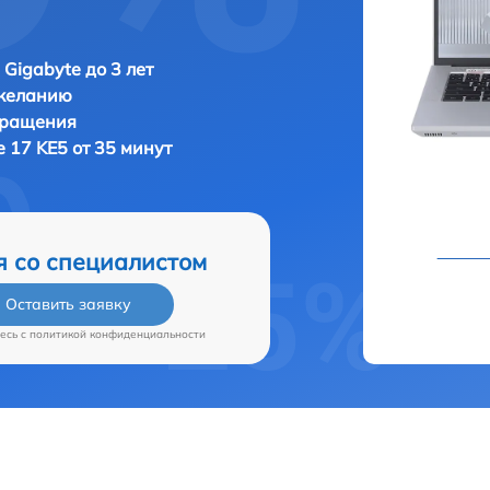
 Gigabyte до 3 лет
 желанию
бращения
e 17 KE5 от 35 минут
я со специалистом
Оставить заявку
есь c
политикой конфиденциальности