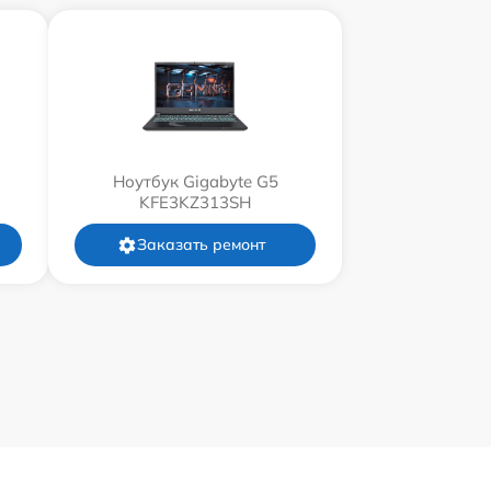
Ноутбук Gigabyte G5
KFE3KZ313SH
Заказать ремонт