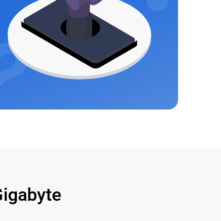
igabyte