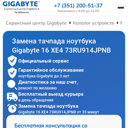
+7 (351) 200-51-37
Сервисный центр Gigabyte
в
Ежедневно с 9:00 до 21:00
Челябинске
Сервисный центр Gigabyte
Каталог устройств
Рем
Замена тачпада ноутбука
Gigabyte 16 XE4 73RU914JPNB
Официальный сервис
Гарантийное обслуживание
ноутбука Gigabyte до 3 лет
Диагностика за наш счет,
ремонт по желанию
Бесплатный выезд курьера
в день обращения
Замена тачпада ноутбука
Gigabyte 16 XE4 73RU914JPNB от 35 минут
Бесплатная консультация со