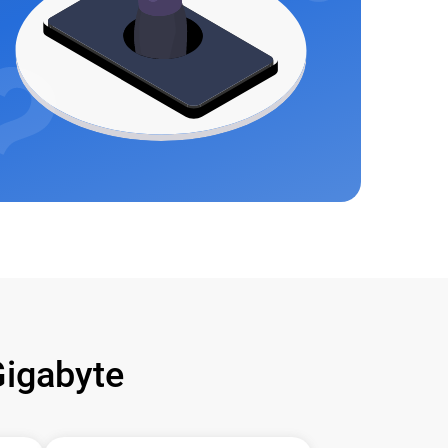
igabyte