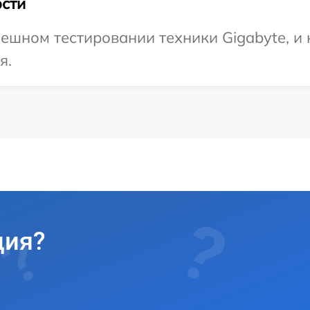
сти
ешном тестировании техники Gigabyte, и
я.
ция?