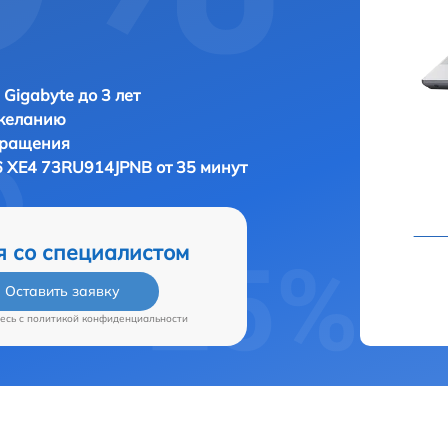
 Gigabyte до 3 лет
 желанию
бращения
6 XE4 73RU914JPNB от 35 минут
я со специалистом
Оставить заявку
есь c
политикой конфиденциальности