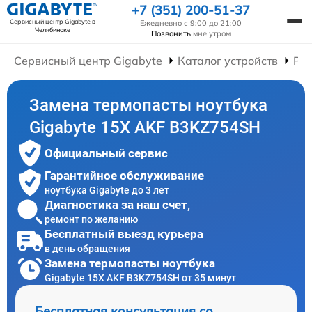
+7 (351) 200-51-37
Сервисный центр Gigabyte
в
Ежедневно с 9:00 до 21:00
Челябинске
Позвонить
мне утром
Сервисный центр Gigabyte
Каталог устройств
Рем
Замена термопасты ноутбука
Gigabyte 15X AKF B3KZ754SH
Официальный сервис
Гарантийное обслуживание
ноутбука Gigabyte до 3 лет
Диагностика за наш счет,
ремонт по желанию
Бесплатный выезд курьера
в день обращения
Замена термопасты ноутбука
Gigabyte 15X AKF B3KZ754SH от 35 минут
Бесплатная консультация со