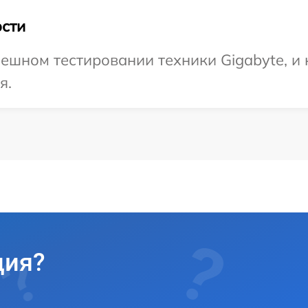
сти
ешном тестировании техники Gigabyte, и
я.
ция?