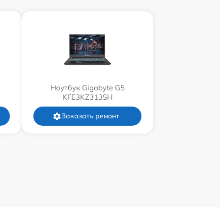
Ноутбук Gigabyte G5
KFE3KZ313SH
Заказать ремонт