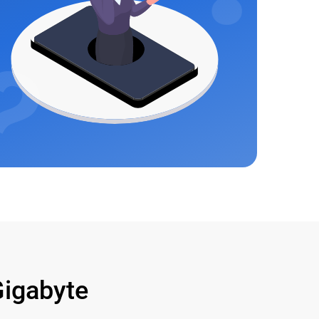
igabyte