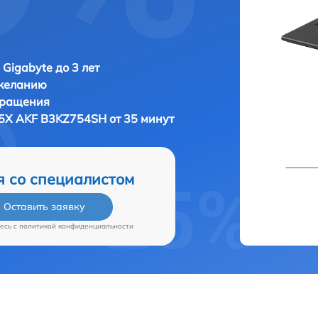
 Gigabyte до 3 лет
 желанию
бращения
15X AKF B3KZ754SH от 35 минут
я со специалистом
Оставить заявку
есь c
политикой конфиденциальности