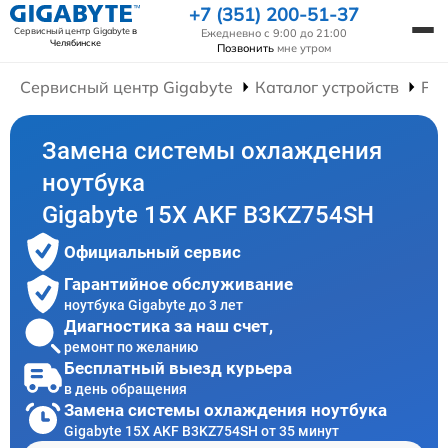
+7 (351) 200-51-37
Сервисный центр Gigabyte
в
Ежедневно с 9:00 до 21:00
Челябинске
Позвонить
мне утром
Сервисный центр Gigabyte
Каталог устройств
Рем
Замена системы охлаждения
ноутбука
Gigabyte 15X AKF B3KZ754SH
Официальный сервис
Гарантийное обслуживание
ноутбука Gigabyte до 3 лет
Диагностика за наш счет,
ремонт по желанию
Бесплатный выезд курьера
в день обращения
Замена системы охлаждения ноутбука
Gigabyte 15X AKF B3KZ754SH от 35 минут