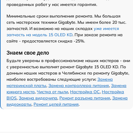
проведенных работ у нас имеется гарантия.
Минимальные сроки выполнения ремонта. Мы большая
сеть мастерских техники Gigabyte. Мы имеем более 20 тыс.
запчастей. И возможно на наших складах
уже имеется
запчасть на модель 15 OLED KD
. При заказе ремонта на
сайте - предоставляется скидка -25%.
Знаем свое дело
Будьте уверены в профессионализме наших мастеров - они
с уверенностью выполнят ремонт Gigabyte 15 OLED KD. По
данным наших мастеров в Челябинске по ремонту Gigabyte,
наиболее востребованы следующие услуги:
Замена
материнской платы
,
Замена контроллера питания
,
Замена
южного моста
,
Чистка от пыли
,
Настройка ОС
,
Настройка
BIOS
,
Замена видеочипа
,
Ремонт разъема питания
,
Замена
видеокарты
,
Ремонт цепей питания
.