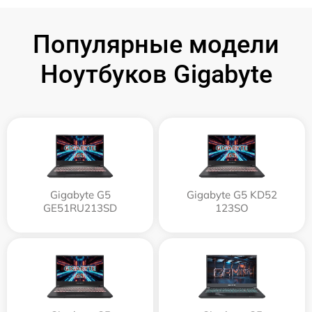
Популярные модели
Ноутбуков Gigabyte
Gigabyte G5
Gigabyte G5 KD52
GE51RU213SD
123SO