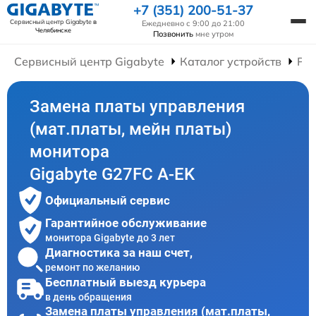
+7 (351) 200-51-37
Сервисный центр Gigabyte
в
Ежедневно с 9:00 до 21:00
Челябинске
Позвонить
мне утром
Сервисный центр Gigabyte
Каталог устройств
Ре
Замена платы управления
(мат.платы, мейн платы)
монитора
Gigabyte G27FC A-EK
Официальный сервис
Гарантийное обслуживание
монитора Gigabyte до 3 лет
Диагностика за наш счет,
ремонт по желанию
Бесплатный выезд курьера
в день обращения
Замена платы управления (мат.платы,