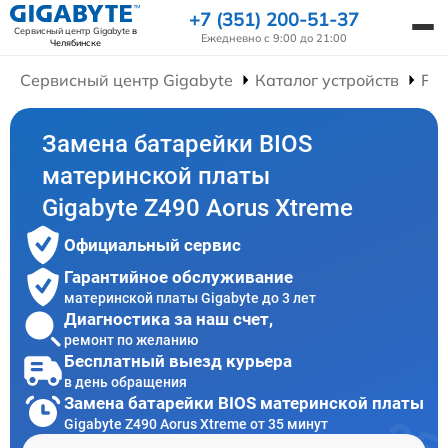
+7 (351) 200-51-37
Сервисный центр Gigabyte
в
Ежедневно с 9:00 до 21:00
Челябинске
Сервисный центр Gigabyte
Каталог устройств
Ре
Замена батарейки BIOS
материнской платы
Gigabyte Z490 Aorus Xtreme
Официальный сервис
Гарантийное обслуживание
материнской платы Gigabyte до 3 лет
Диагностика за наш счет,
ремонт по желанию
Бесплатный выезд курьера
в день обращения
Замена батарейки BIOS материнской платы
Gigabyte Z490 Aorus Xtreme от 35 минут