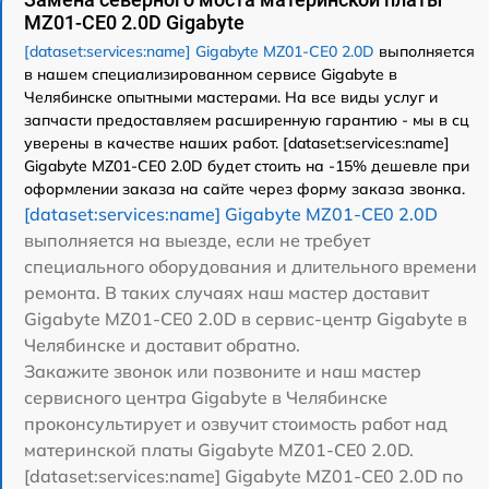
MZ01-CE0 2.0D Gigabyte
[dataset:services:name] Gigabyte MZ01-CE0 2.0D
выполняется
в нашем специализированном сервисе Gigabyte в
Челябинске опытными мастерами. На все виды услуг и
запчасти предоставляем расширенную гарантию - мы в сц
уверены в качестве наших работ. [dataset:services:name]
Gigabyte MZ01-CE0 2.0D будет стоить на -15% дешевле при
оформлении заказа на сайте через форму заказа звонка.
[dataset:services:name] Gigabyte MZ01-CE0 2.0D
выполняется на выезде, если не требует
специального оборудования и длительного времени
ремонта. В таких случаях наш мастер доставит
Gigabyte MZ01-CE0 2.0D в сервис-центр Gigabyte в
Челябинске и доставит обратно.
Закажите звонок или позвоните и наш мастер
сервисного центра Gigabyte в Челябинске
проконсультирует и озвучит стоимость работ над
материнской платы Gigabyte MZ01-CE0 2.0D.
[dataset:services:name] Gigabyte MZ01-CE0 2.0D по