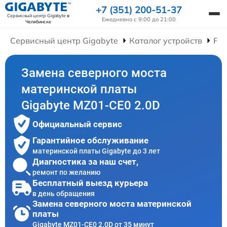
+7 (351) 200-51-37
Сервисный центр Gigabyte
в
Ежедневно с 9:00 до 21:00
Челябинске
Сервисный центр Gigabyte
Каталог устройств
Ре
Замена северного моста
материнской платы
Gigabyte MZ01-CE0 2.0D
Официальный сервис
Гарантийное обслуживание
материнской платы Gigabyte до 3 лет
Диагностика за наш счет,
ремонт по желанию
Бесплатный выезд курьера
в день обращения
Замена северного моста материнской
платы
Gigabyte MZ01-CE0 2.0D от 35 минут